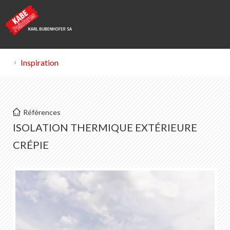
Inspiration
Kabe Peintures
Références
ITEC
ISOLATION THERMIQUE EXTÉRIEURE
Postresidenz am See | Arosa
CRÉPIE
Eibenstrasse | Frauenfeld
Rivage | Bottighofen
Restaurant Silo | Einsiedeln