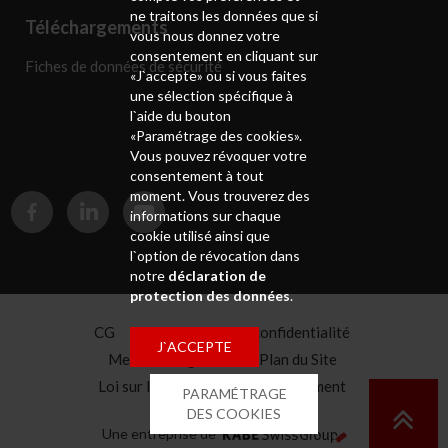
ne traitons les données que si
Téléchargements
vous nous donnez votre
consentement en cliquant sur
Fiches de données de sécurité
«J`accepte» ou si vous faites
une sélection spécifique à
l`aide du bouton
«Paramétrage des cookies».
Vous pouvez révoquer votre
consentement à tout
moment. Vous trouverez des
informations sur chaque
cookie utilisé ainsi que
l`option de révocation dans
notre
déclaration de
protection des données
.
CG
Déclaration de confidentialité
J`ACCEPTE
Mentions légales
Plan du Site
Loi sur la chaîne d'approvisionnement
PARAMÉTRAGE
Caisse de pension
DES COOKIES
Une entreprise de