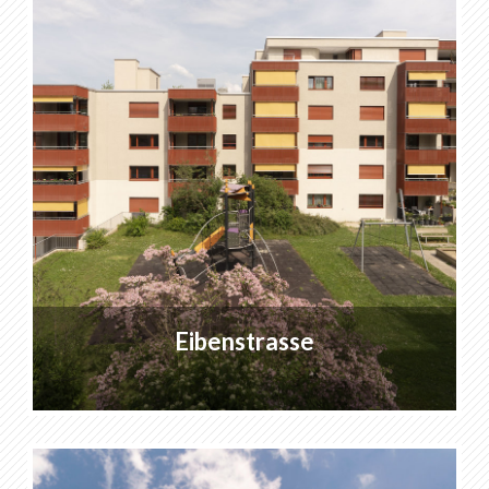
Drusbergstrasse | Horgen
Altstattwiese
FGZ Zurich
Wassergasse
Liste des favoris
0
Portrait de KABE Peintures
Téléchargements
Eibenstrasse
Points de vente
FR
DE
EN
IT