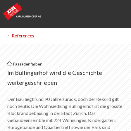
References
Kabe Farben
Fassadenfarben
Bullingerhof Zürich
Im Bullingerhof wird die Geschichte
weitergeschrieben
List of favorites
0
About KABE Farben
Der Bau liegt rund 90 Jahre zurück, doch der Rekord gilt
Downloads
noch heute: Die Wohnsiedlung Bullingerhof ist die grösste
Points of sale
Blockrandbebauung in der Stadt Zürich. Das
Gebäudeensemble mit 224 Wohnungen, Kindergarten,
Bürogebäude und Quartiertreff sowie der Park sind