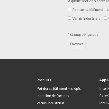
A quelle section s’adress
Peintures bâtiment + c
Vernis industriels
* Champ obligatoire
Envoyer
Produits
Appli
Peintures bâtiment + crépis
Intéri
Isolation de façades
Extér
Vernis industriels
Intéri