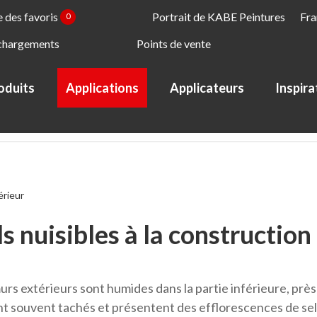
e des favoris
Portrait de KABE Peintures
Fra
0
chargements
Points de vente
oduits
Applications
Applicateurs
Inspira
s à la construction
érieur
ls nuisibles à la construction
urs extérieurs sont humides dans la partie inférieure, près
ont souvent tachés et présentent des efflorescences de sel