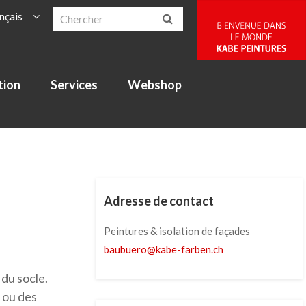
nçais
tion
Services
Webshop
Adresse de contact
Peintures & isolation de façades
baubuero
@
kabe-farben
.
ch
 du socle.
 ou des