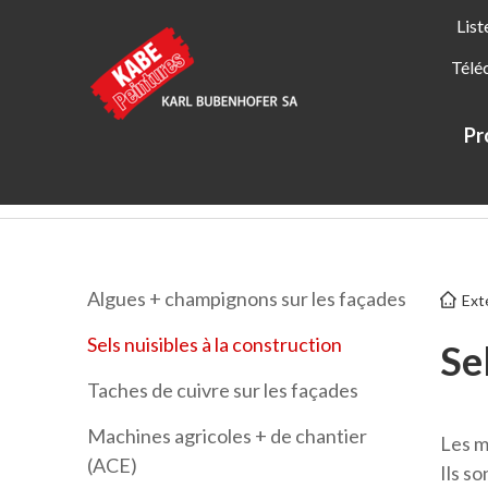
List
Télé
Pr
Kabe Peintures
Applications
Extérieur
Sels nuisible
Algues + champignons sur les façades
Ext
Sels nuisibles à la construction
Se
Taches de cuivre sur les façades
Machines agricoles + de chantier
Les m
(ACE)
Ils s