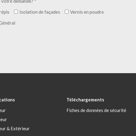
e votre demande? *
répis
Isolation de façades
Vernis en poudre
Général
cations
Téléchargements
eur
Fiches de données de sécurité
ieur
eur & Extérieur