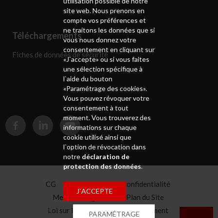
utilisation possible de notre
site web. Nous prenons en
compte vos préférences et
ne traitons les données que si
Téléchargements
vous nous donnez votre
consentement en cliquant sur
Fiches de données de sécurité
«J`accepte» ou si vous faites
une sélection spécifique à
l`aide du bouton
«Paramétrage des cookies».
Vous pouvez révoquer votre
consentement à tout
moment. Vous trouverez des
informations sur chaque
cookie utilisé ainsi que
l`option de révocation dans
notre
déclaration de
protection des données
.
CG
Déclaration de confidentialité
J`ACCEPTE
Mentions légales
Plan du Site
Loi sur la chaîne d'approvisionnement
PARAMÉTRAGE