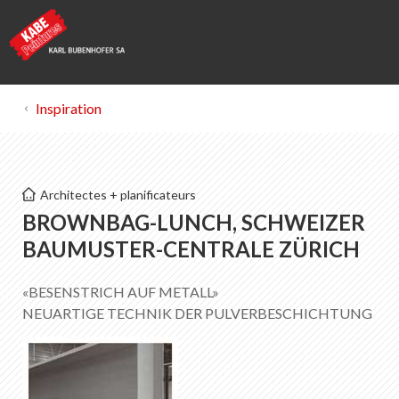
Inspiration
Kabe Peintures
Architectes + planificateurs
Perspectives
BROWNBAG-LUNCH, SCHWEIZER
BAUMUSTER-CENTRALE ZÜRICH
Liste des favoris
0
«BESENSTRICH AUF METALL»
Portrait de KABE Peintures
NEUARTIGE TECHNIK DER PULVERBESCHICHTUNG
Téléchargements
Points de vente