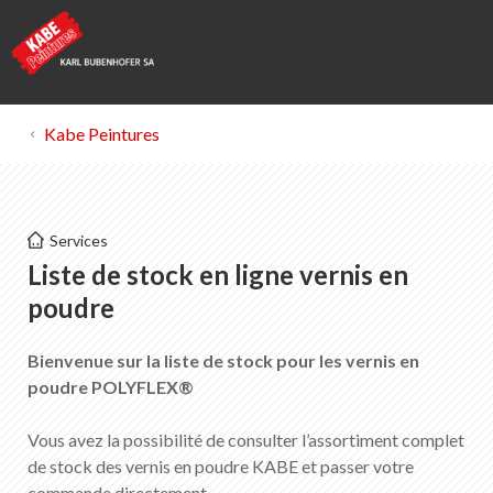
Kabe Peintures
Kabe Peintures
Services
Liste de stock en ligne de vernis en poudre
Liste de stock en ligne vernis en
poudre
Liste des favoris
0
Bienvenue
sur la liste de stock pour les vernis en
Portrait de KABE Peintures
poudre POLYFLEX
®
Téléchargements
Points de vente
Vous avez la possibilité de consulter l’assortiment complet
de stock des vernis en poudre KABE et passer votre
commande directement.