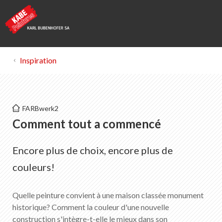
Inspiration
Kabe Peintures
FARBwerk2
Histoire
Comment tout a commencé
Encore plus de choix, encore plus de
Liste des favoris
0
Portrait de KABE Peintures
couleurs!
Téléchargements
Points de vente
Quelle peinture convient à une maison classée monument
historique? Comment la couleur d'une nouvelle
construction s'intègre-t-elle le mieux dans son