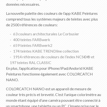
FR
DE
EN
IT
données nécessaires.
La nouvelle palette des couleurs de l’app KABE Peintures
comprend tous les systèmes majeurs de teintes avec plus
de 2500 références de couleurs:
63 couleurs architecturales Le Corbusier
400 teintes FARBwerk
659 teintes FARBwerk2
174 teintes KABE TRENDline collection
1914 références de couleurs de l’index NCS©® et
197 teintes RAL CLASSIC
En plus, l’application pour iPhone/iPad/Andorid KABE
Peintures fonctionne également avec COLORCATCH
NANO.
COLORCATCH NANO est un appareil de mesure de
couleur très précis et breveté. C’est l’unique colorimètre au
monde étant équipé d’une caméra pouvant être connecté à
un smartphone, une tablette ou un PC. L’image prise par le