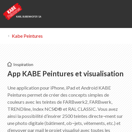
Kabe Peintures
Kabe Peintures
Inspiration
App KABE Peintures & Visualisation
App KABE Peintures et visualisation
Une application pour iPhone, iPad et Android KABE
Liste des favoris
0
Peintures permet de créer des concepts simples de
Portrait de KABE Peintures
couleurs avec les teintes de FARBwerk2, FARBwerk,
Téléchargements
TRENDline, Index NCS©® et RAL CLASSIC. Vous avez
Points de vente
ainsi la possibilité d’insérer 2500 teintes directe¬ment sur
une photo digitale (bâtiment, ob¬jets, vêtements, etc.) et
d’envoyer par mail le projet visualisé avec toutes les