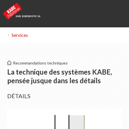
Services
Kabe Peintures
Recommandations techniques
Isolation de façades téchnique et détails
La technique des systèmes KABE,
DP Détail périmétrique
pensée jusque dans les détails
SO Détail de socle
DÉTAILS
SL Seuils
FT Tablettes de fenêtre