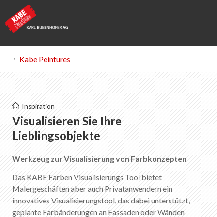
Kabe Peintures
Kabe Peintures
Inspiration
KABE Visualisierungs-App
Visualisieren Sie Ihre
Lieblingsobjekte
Liste des favoris
0
Werkzeug zur Visualisierung von Farbkonzepten
Portrait de KABE Peintures
Téléchargements
Das KABE Farben Visualisierungs Tool bietet
Points de vente
Malergeschäften aber auch Privatanwendern ein
innovatives Visualisierungstool, das dabei unterstützt,
geplante Farbänderungen an Fassaden oder Wänden