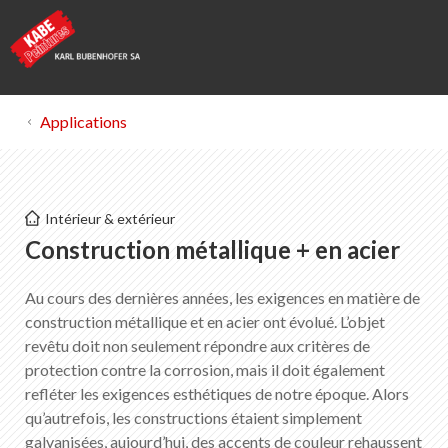
Applications
Kabe Peintures
Intérieur & extérieur
Construction métallique + en acier
Construction métallique + en acier
Au cours des dernières années, les exigences en matière de
Liste des favoris
0
construction métallique et en acier ont évolué. L’objet
Portrait de KABE Peintures
revêtu doit non seulement répondre aux critères de
Téléchargements
protection contre la corrosion, mais il doit également
Points de vente
refléter les exigences esthétiques de notre époque. Alors
qu’autrefois, les constructions étaient simplement
galvanisées, aujourd’hui, des accents de couleur rehaussent