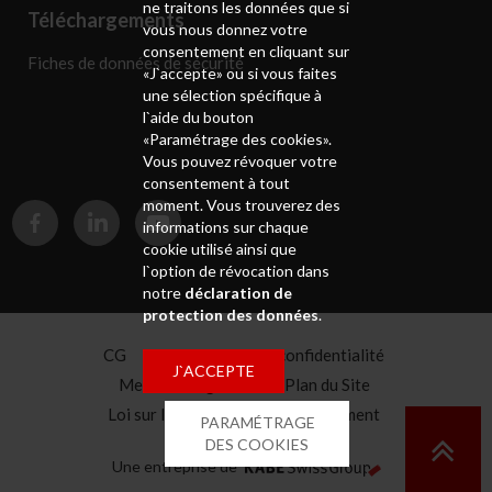
ne traitons les données que si
Téléchargements
vous nous donnez votre
consentement en cliquant sur
Fiches de données de sécurité
«J`accepte» ou si vous faites
une sélection spécifique à
l`aide du bouton
«Paramétrage des cookies».
Vous pouvez révoquer votre
consentement à tout
moment. Vous trouverez des
informations sur chaque
cookie utilisé ainsi que
l`option de révocation dans
notre
déclaration de
protection des données
.
CG
Déclaration de confidentialité
J`ACCEPTE
Mentions légales
Plan du Site
Loi sur la chaîne d'approvisionnement
PARAMÉTRAGE
Caisse de pension
DES COOKIES
Une entreprise de