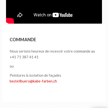
FR
DE
EN
IT
COMMANDE
Nous serions heureux de recevoir votre commande au
+41 71 387 41 41
ou
Peintures & isolation de façades
bestellbuero
@
kabe-farben
.
ch