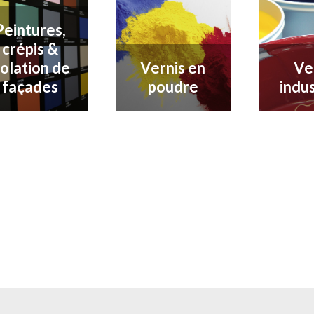
Peintures,
crépis &
solation de
Vernis en
Ve
façades
poudre
indus