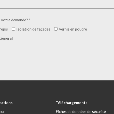
e votre demande? *
répis
Isolation de façades
Vernis en poudre
Général
cations
Téléchargements
eur
Fiches de données de sécurité