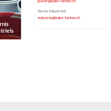
pulver
@
kabe-farben
.
ch
Vernis industriels
industrie
@
kabe-farben
.
ch
rnis
triels