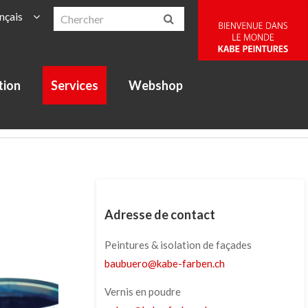
nçais
tion
Services
Webshop
Adresse de contact
Peintures & isolation de façades
baubuero
@
kabe-farben
.
ch
Vernis en poudre