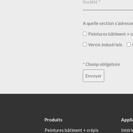
A quelle section s’adress
Peintures bâtiment + c
Vernis industriels
* Champ obligatoire
Envoyer
Produits
Appli
Peintures bâtiment + crépis
Intéri