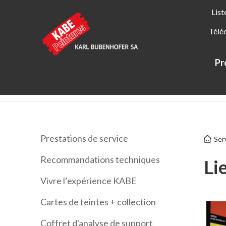
List
Télé
Pr
Kabe Peintures
Services
Liens
Prestations de service
Ser
Recommandations techniques
Li
Vivre l’expérience KABE
Cartes de teintes + collection
Coffret d'analyse de support