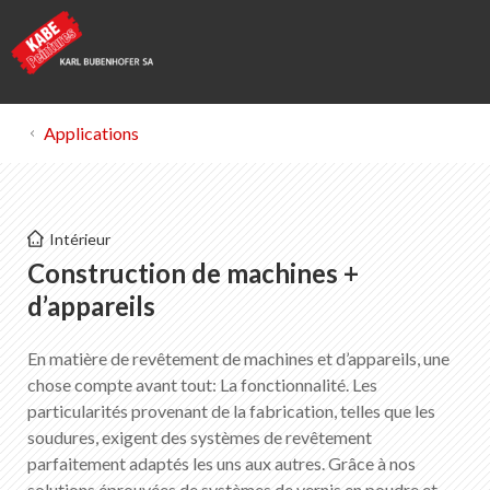
Applications
Kabe Peintures
Intérieur
Construction de machines + d’appareils
Construction de machines +
d’appareils
Liste des favoris
0
En matière de revêtement de machines et d’appareils, une
Portrait de KABE Peintures
chose compte avant tout: La fonctionnalité. Les
Téléchargements
particularités provenant de la fabrication, telles que les
Points de vente
soudures, exigent des systèmes de revêtement
parfaitement adaptés les uns aux autres. Grâce à nos
solutions éprouvées de systèmes de vernis en poudre et