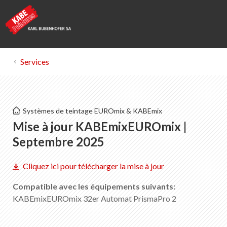
Services
Kabe Peintures
Systèmes de teintage EUROmix & KABEmix
KABEmixEUROmix
Mise à jour KABEmixEUROmix |
Septembre 2025
Liste des favoris
0
Cliquez ici pour télécharger la mise à jour
Portrait de KABE Peintures
Téléchargements
Compatible avec les équipements suivants:
Points de vente
KABEmixEUROmix 32er Automat PrismaPro 2