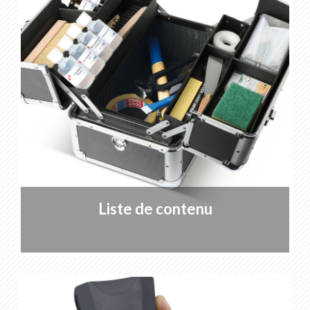
Liste des favoris
0
Portrait de KABE Peintures
Téléchargements
Points de vente
FR
DE
EN
IT
Liste de contenu