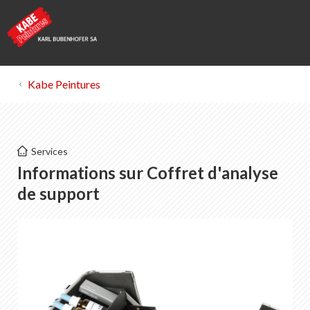
Kabe Peintures
Kabe Peintures
Services
Coffret d'analyse de support
Informations sur Coffret d'analyse
Appareils de mesure
de support
Liste de contenu
Documentation sur les méthodes ASEPP
Application des méthodes de contrôle