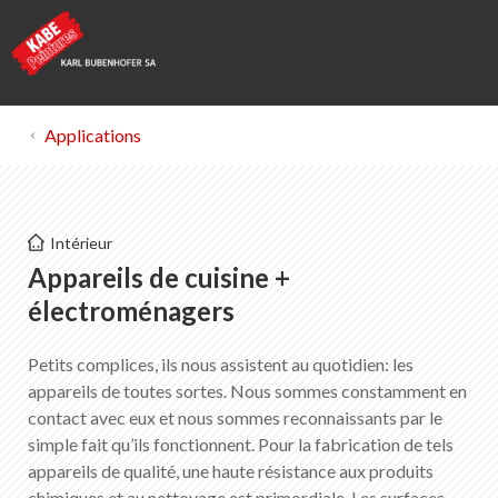
Applications
Kabe Peintures
Intérieur
Appareils de cuisine + électroménagers
Appareils de cuisine +
électroménagers
Liste des favoris
0
Petits complices, ils nous assistent au quotidien: les
Portrait de KABE Peintures
appareils de toutes sortes. Nous sommes constamment en
Téléchargements
contact avec eux et nous sommes reconnaissants par le
Points de vente
simple fait qu’ils fonctionnent. Pour la fabrication de tels
appareils de qualité, une haute résistance aux produits
chimiques et au nettoyage est primordiale. Les surfaces