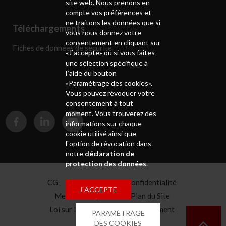
site web. Nous prenons en
compte vos préférences et
ne traitons les données que si
Téléchargements
vous nous donnez votre
consentement en cliquant sur
Fiches de données de sécurité
«J`accepte» ou si vous faites
une sélection spécifique à
l`aide du bouton
«Paramétrage des cookies».
Vous pouvez révoquer votre
consentement à tout
moment. Vous trouverez des
informations sur chaque
cookie utilisé ainsi que
l`option de révocation dans
notre
déclaration de
protection des données
.
CG
Déclaration de confidentialité
J`ACCEPTE
Mentions légales
Plan du Site
Loi sur la chaîne d'approvisionnement
PARAMÉTRAGE
Caisse de pension
DES COOKIES