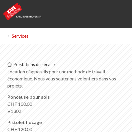
Services
Kabe Peintures
Prestations de service
Location d'appareils
Location d'appareils pour une methode de travail
économique. Nous vous soutenons volontiers dans vos
projets.
Liste des favoris
0
Ponceuse pour sols
Portrait de KABE Peintures
CHF 100.00
Téléchargements
V1302
Points de vente
Pistolet flocage
CHF 120.00