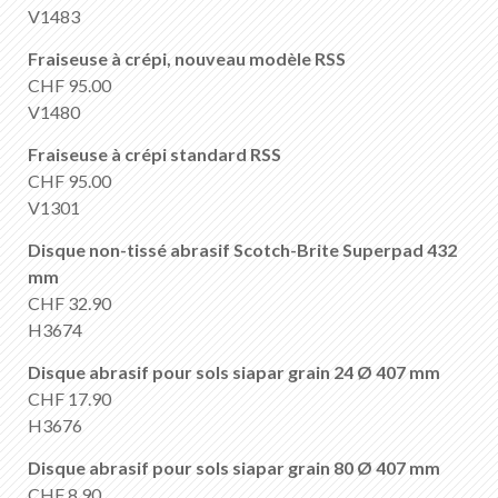
FR
DE
EN
IT
V1483
Fraiseuse à crépi, nouveau modèle RSS
CHF 95.00
V1480
Fraiseuse à crépi standard RSS
CHF 95.00
V1301
Disque non-tissé abrasif Scotch-Brite Superpad 432
mm
CHF 32.90
H3674
Disque abrasif pour sols siapar grain 24 Ø 407 mm
CHF 17.90
H3676
Disque abrasif pour sols siapar grain 80 Ø 407 mm
CHF 8.90