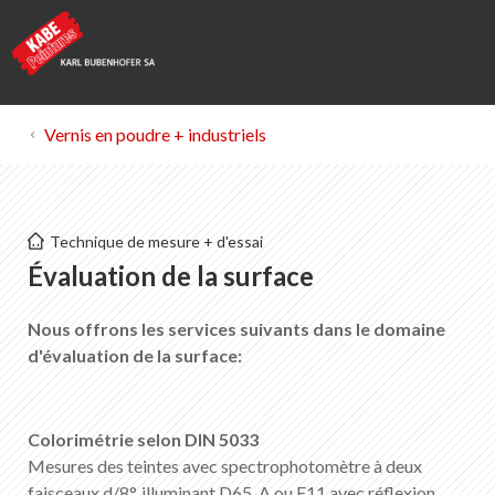
Vernis en poudre + industriels
Kabe Peintures
Technique de mesure + d'essai
Évaluation de la surface
Évaluation de la surface
Nous offrons les services suivants dans le domaine
Liste des favoris
0
d'évaluation de la surface:
Portrait de KABE Peintures
Téléchargements
Points de vente
Colorimétrie selon DIN 5033
Mesures des teintes avec spectrophotomètre à deux
faisceaux d/8°, illuminant D65, A ou F11 avec réflexion