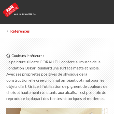
Références
Kabe Peintures
Couleurs intérieures
Musée Oskar Reinhart „am Römerholz“ à
La peinture silicate CORALITH confère au musée de la
Winterthur
Fondation Oskar Reinhard une surface matte et noble.
Avec ses propriétés positives de physique de la
construction elle crée un climat ambiant optimal pour les
Liste des favoris
0
objets d'art. Grâce à l’utilisation de pigment de couleurs de
Portrait de KABE Peintures
choix et hautement résistants aux alcalis, il est possible de
Téléchargements
reproduire la plupart des teintes historiques et modernes.
Points de vente