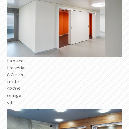
FR
DE
EN
IT
La place
Helvétia
à Zurich,
teinte
4320S
orange
vif