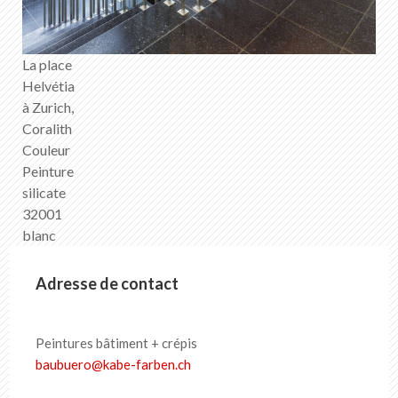
La place
Helvétia
à Zurich,
Coralith
Couleur
Peinture
silicate
32001
blanc
Adresse de contact
Peintures bâtiment + crépis
baubuero
@
kabe-farben
.
ch