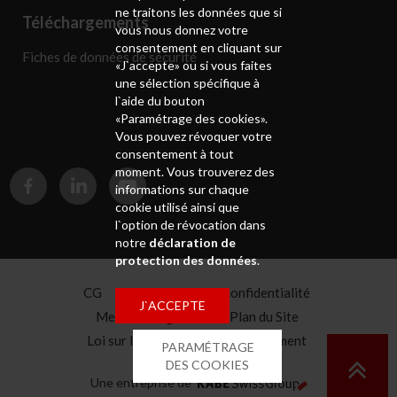
ne traitons les données que si
Téléchargements
vous nous donnez votre
consentement en cliquant sur
Fiches de données de sécurité
«J`accepte» ou si vous faites
une sélection spécifique à
l`aide du bouton
«Paramétrage des cookies».
Vous pouvez révoquer votre
consentement à tout
moment. Vous trouverez des
informations sur chaque
cookie utilisé ainsi que
l`option de révocation dans
notre
déclaration de
protection des données
.
CG
Déclaration de confidentialité
J`ACCEPTE
Mentions légales
Plan du Site
Loi sur la chaîne d'approvisionnement
PARAMÉTRAGE
Caisse de pension
DES COOKIES
Une entreprise de