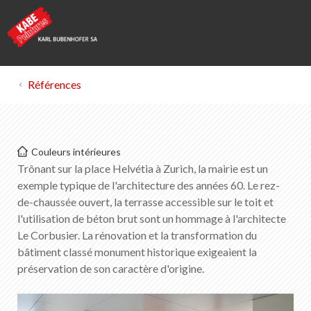
Références
Kabe Peintures
Couleurs intérieures
Place de l'Helvétie Zurich
Trônant sur la place Helvétia à Zurich, la mairie est un
exemple typique de l'architecture des années 60. Le rez-
de-chaussée ouvert, la terrasse accessible sur le toit et
Liste des favoris
0
l'utilisation de béton brut sont un hommage à l'architecte
Portrait de KABE Peintures
Le Corbusier. La rénovation et la transformation du
Téléchargements
bâtiment classé monument historique exigeaient la
Points de vente
préservation de son caractère d'origine.