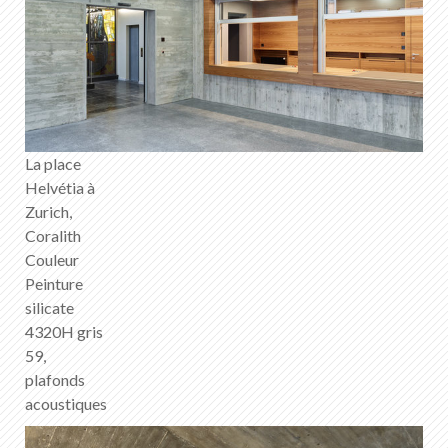
La place
Helvétia à
Zurich,
Coralith
Couleur
Peinture
silicate
4320H gris
59,
plafonds
acoustiques