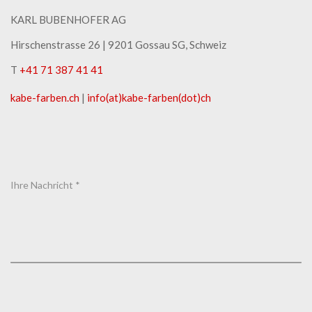
KARL BUBENHOFER AG
Hirschenstrasse 26 | ​9201 Gossau SG, Schweiz
T
+41 71 387 41 41
kabe-​farben.ch
|
info(at)kabe-​farben(dot)ch