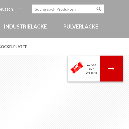
rache
eutsch
Zum
Search
Search
Inhalt
springen
INDUSTRIELACKE
PULVERLACKE
SOCKELPLATTE
Zurück
.
zur
Website