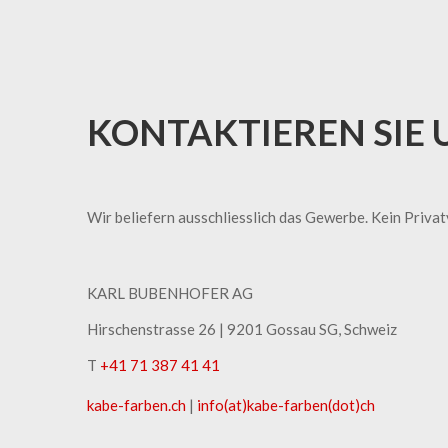
KONTAKTIEREN SIE 
Wir beliefern ausschliesslich das Gewerbe. Kein Priva
KARL BUBENHOFER AG
Hirschenstrasse 26 | ​9201 Gossau SG, Schweiz
T
+41 71 387 41 41
kabe-​farben.ch
|
info(at)kabe-​farben(dot)ch