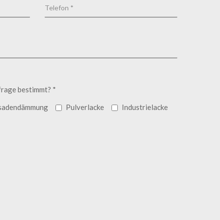
frage bestimmt? *
sadendämmung
Pulverlacke
Industrielacke