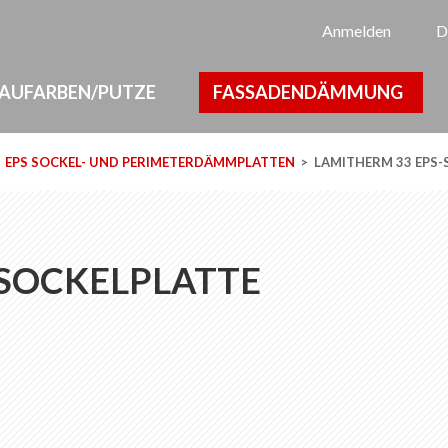
Sp
Anmelden
D
AUFARBEN/PUTZE
FASSADENDÄMMUNG
EPS SOCKEL- UND PERIMETERDÄMMPLATTEN
LAMITHERM 33 EPS-
-SOCKELPLATTE