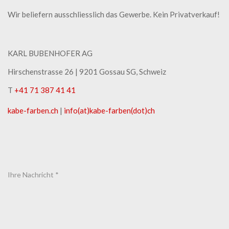
Wir beliefern ausschliesslich das Gewerbe. Kein Privatverkauf!
KARL BUBENHOFER AG
Hirschenstrasse 26 | ​9201 Gossau SG, Schweiz
T
+41 71 387 41 41
kabe-​farben.ch
|
info(at)kabe-​farben(dot)ch