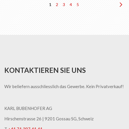
Seite
Sie
Seite
Seite
Seite
Seite
Sei
We
1
2
3
4
5
lesen
gerade
die
Seite
KONTAKTIEREN SIE UNS
Wir beliefern ausschliesslich das Gewerbe. Kein Privatverkauf!
KARL BUBENHOFER AG
Hirschenstrasse 26 | ​9201 Gossau SG, Schweiz
T
+41 71 387 41 41