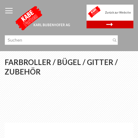
Zum
Inhalt
Zurück zur Website
springen
.
FARBROLLER / BÜGEL / GITTER /
ZUBEHÖR