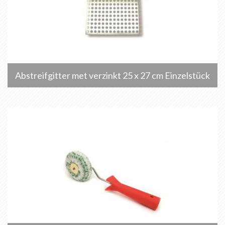
Abstreifgitter met verzinkt 25 x 27 cm Einzelstück