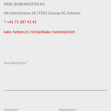
KARL BUBENHOFER AG
Hirschenstrasse 26 | ​9201 Gossau SG, Schweiz
T
+41 71 387 41 41
kabe-​farben.ch
|
info(at)kabe-​farben(dot)ch