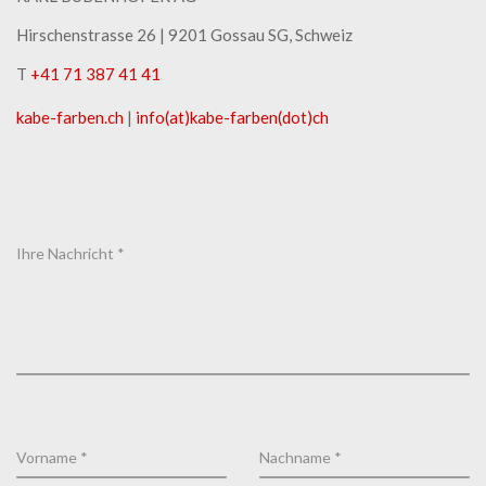
Hirschenstrasse 26 | ​9201 Gossau SG, Schweiz
T
+41 71 387 41 41
kabe-​farben.ch
|
info(at)kabe-​farben(dot)ch