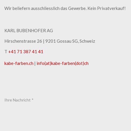
Wir beliefern ausschliesslich das Gewerbe. Kein Privatverkauf!
KARL BUBENHOFER AG
Hirschenstrasse 26 | ​9201 Gossau SG, Schweiz
T
+41 71 387 41 41
kabe-​farben.ch
|
info(at)kabe-​farben(dot)ch