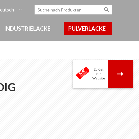
rache
eutsch
Zum
Search
Search
Inhalt
springen
INDUSTRIELACKE
PULVERLACKE
Zurück
.
zur
Website
DIG