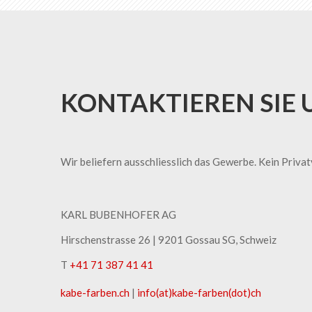
KONTAKTIEREN SIE 
Wir beliefern ausschliesslich das Gewerbe. Kein Priva
KARL BUBENHOFER AG
Hirschenstrasse 26 | ​9201 Gossau SG, Schweiz
T
+41 71 387 41 41
kabe-​farben.ch
|
info(at)kabe-​farben(dot)ch