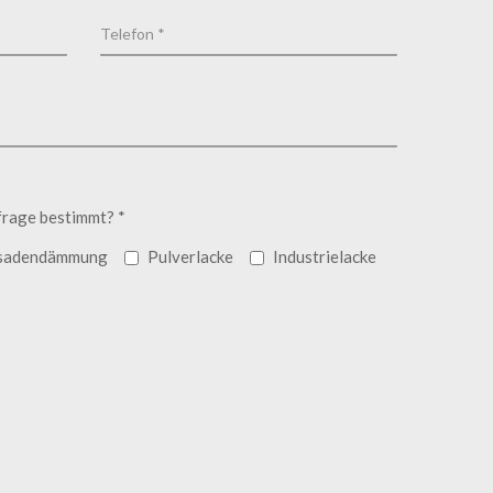
frage bestimmt? *
sadendämmung
Pulverlacke
Industrielacke