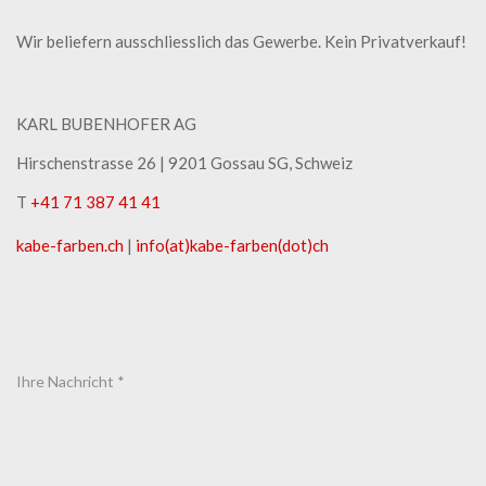
Wir beliefern ausschliesslich das Gewerbe. Kein Privatverkauf!
KARL BUBENHOFER AG
Hirschenstrasse 26 | ​9201 Gossau SG, Schweiz
T
+41 71 387 41 41
kabe-​farben.ch
|
info(at)kabe-​farben(dot)ch