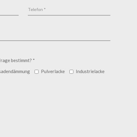
frage bestimmt? *
sadendämmung
Pulverlacke
Industrielacke