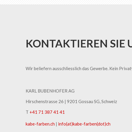
KONTAKTIEREN SIE 
Wir beliefern ausschliesslich das Gewerbe. Kein Priva
KARL BUBENHOFER AG
Hirschenstrasse 26 | ​9201 Gossau SG, Schweiz
T
+41 71 387 41 41
kabe-​farben.ch
|
info(at)kabe-​farben(dot)ch