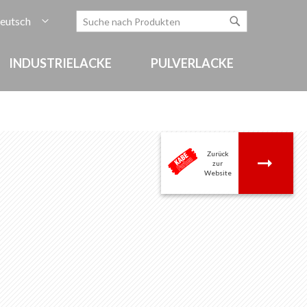
rache
eutsch
Zum
Search
Search
Inhalt
springen
INDUSTRIELACKE
PULVERLACKE
Zurück
.
zur
Website