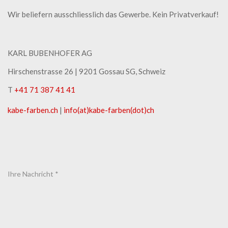
Wir beliefern ausschliesslich das Gewerbe. Kein Privatverkauf!
KARL BUBENHOFER AG
Hirschenstrasse 26 | ​9201 Gossau SG, Schweiz
T
+41 71 387 41 41
kabe-​farben.ch
|
info(at)kabe-​farben(dot)ch