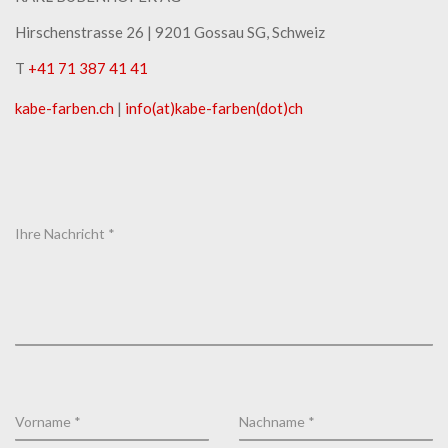
Hirschenstrasse 26 | ​9201 Gossau SG, Schweiz
T
+41 71 387 41 41
kabe-​farben.ch
|
info(at)kabe-​farben(dot)ch