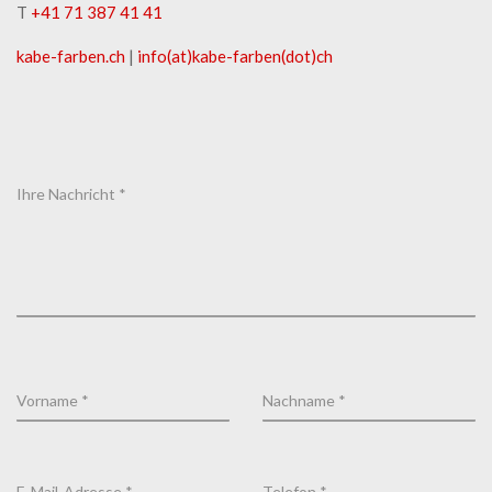
T
+41 71 387 41 41
kabe-​farben.ch
|
info(at)kabe-​farben(dot)ch