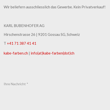
Wir beliefern ausschliesslich das Gewerbe. Kein Privatverkauf!
KARL BUBENHOFER AG
Hirschenstrasse 26 | ​9201 Gossau SG, Schweiz
T
+41 71 387 41 41
kabe-​farben.ch
|
info(at)kabe-​farben(dot)ch