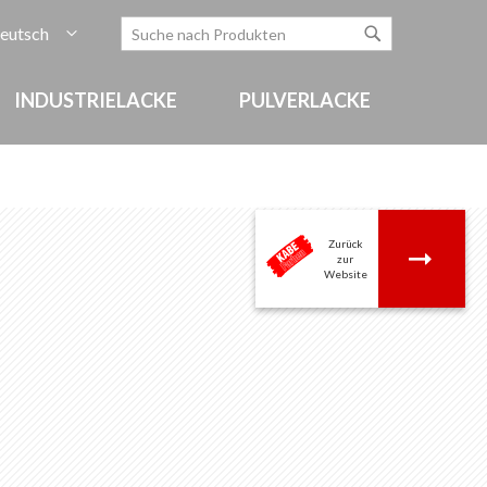
rache
eutsch
Zum
Search
Search
Inhalt
springen
INDUSTRIELACKE
PULVERLACKE
Zurück
.
zur
Website