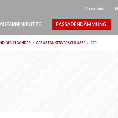
Sp
Anmelden
D
AUFARBEN/PUTZE
FASSADENDÄMMUNG
UND DICHTBÄNDER
GERÜSTANKERVERSCHLÜSSE
CEP