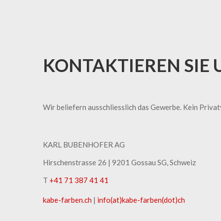
KONTAKTIEREN SIE 
Wir beliefern ausschliesslich das Gewerbe. Kein Priva
KARL BUBENHOFER AG
Hirschenstrasse 26 | ​9201 Gossau SG, Schweiz
T
+41 71 387 41 41
kabe-​farben.ch
|
info(at)kabe-​farben(dot)ch