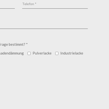
frage bestimmt? *
sadendämmung
Pulverlacke
Industrielacke