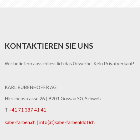
KONTAKTIEREN SIE UNS
Wir beliefern ausschliesslich das Gewerbe. Kein Privatverkauf!
KARL BUBENHOFER AG
Hirschenstrasse 26 | ​9201 Gossau SG, Schweiz
T
+41 71 387 41 41
kabe-​farben.ch
|
info(at)kabe-​farben(dot)ch