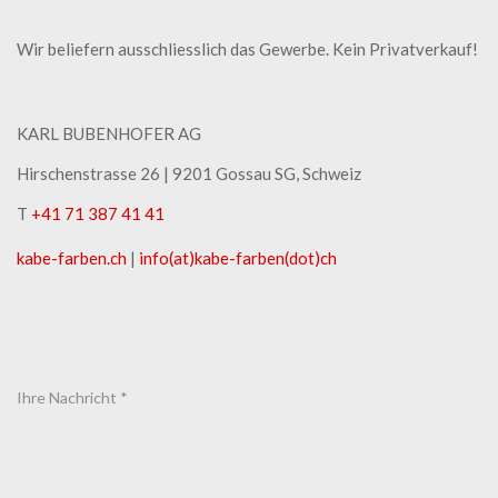
Wir beliefern ausschliesslich das Gewerbe. Kein Privatverkauf!
KARL BUBENHOFER AG
Hirschenstrasse 26 | ​9201 Gossau SG, Schweiz
T
+41 71 387 41 41
kabe-​farben.ch
|
info(at)kabe-​farben(dot)ch