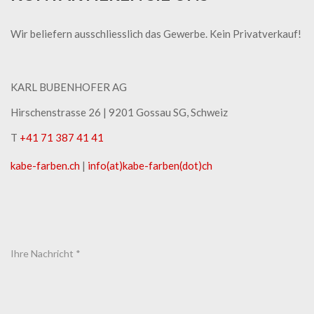
Wir beliefern ausschliesslich das Gewerbe. Kein Privatverkauf!
KARL BUBENHOFER AG
Hirschenstrasse 26 | ​9201 Gossau SG, Schweiz
T
+41 71 387 41 41
kabe-​farben.ch
|
info(at)kabe-​farben(dot)ch