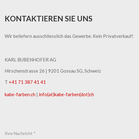
KONTAKTIEREN SIE UNS
Wir beliefern ausschliesslich das Gewerbe. Kein Privatverkauf!
KARL BUBENHOFER AG
Hirschenstrasse 26 | ​9201 Gossau SG, Schweiz
T
+41 71 387 41 41
kabe-​farben.ch
|
info(at)kabe-​farben(dot)ch