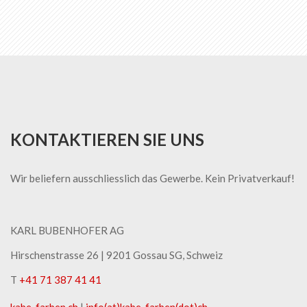
KONTAKTIEREN SIE UNS
Wir beliefern ausschliesslich das Gewerbe. Kein Privatverkauf!
KARL BUBENHOFER AG
Hirschenstrasse 26 | ​9201 Gossau SG, Schweiz
T
+41 71 387 41 41
kabe-​farben.ch
|
info(at)kabe-​farben(dot)ch