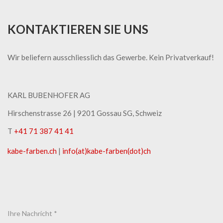
KONTAKTIEREN SIE UNS
Wir beliefern ausschliesslich das Gewerbe. Kein Privatverkauf!
KARL BUBENHOFER AG
Hirschenstrasse 26 | ​9201 Gossau SG, Schweiz
T
+41 71 387 41 41
kabe-​farben.ch
|
info(at)kabe-​farben(dot)ch