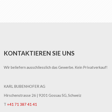
lesen
gerade
die
Seite
KONTAKTIEREN SIE UNS
Wir beliefern ausschliesslich das Gewerbe. Kein Privatverkauf!
KARL BUBENHOFER AG
Hirschenstrasse 26 | ​9201 Gossau SG, Schweiz
T
+41 71 387 41 41