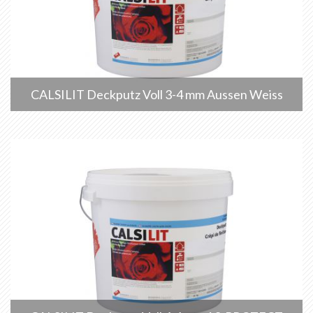
CALSILIT Deckputz Voll 3-4 mm Aussen Weiss