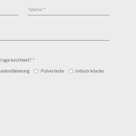
frage bestimmt? *
sadendämmung
Pulverlacke
Industrielacke