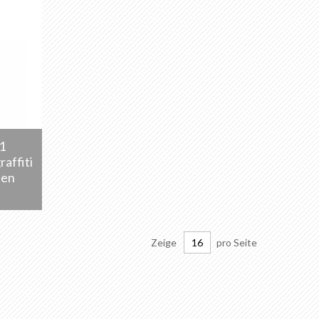
1
affiti
sen
Zeige
pro Seite