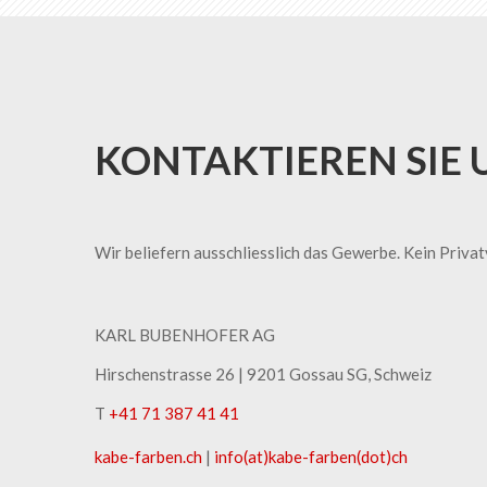
KONTAKTIEREN SIE 
Wir beliefern ausschliesslich das Gewerbe. Kein Priva
KARL BUBENHOFER AG
Hirschenstrasse 26 | ​9201 Gossau SG, Schweiz
T
+41 71 387 41 41
kabe-​farben.ch
|
info(at)kabe-​farben(dot)ch