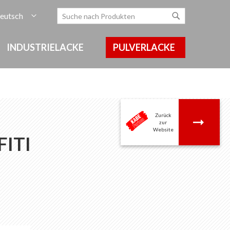
rache
eutsch
Zum
Search
Search
Inhalt
springen
INDUSTRIELACKE
PULVERLACKE
Zurück
.
zur
Website
ITI