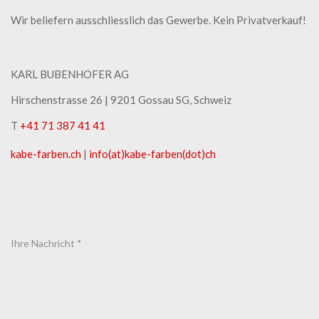
Wir beliefern ausschliesslich das Gewerbe. Kein Privatverkauf!
KARL BUBENHOFER AG
Hirschenstrasse 26 | ​9201 Gossau SG, Schweiz
T
+41 71 387 41 41
kabe-​farben.ch
|
info(at)kabe-​farben(dot)ch