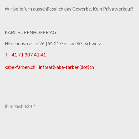
Wir beliefern ausschliesslich das Gewerbe. Kein Privatverkauf!
KARL BUBENHOFER AG
Hirschenstrasse 26 | ​9201 Gossau SG, Schweiz
T
+41 71 387 41 41
kabe-​farben.ch
|
info(at)kabe-​farben(dot)ch