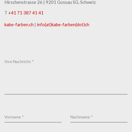
Hirschenstrasse 26 | ​9201 Gossau SG, Schweiz
T
+41 71 387 41 41
kabe-​farben.ch
|
info(at)kabe-​farben(dot)ch