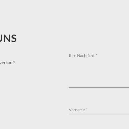
UNS
tverkauf!