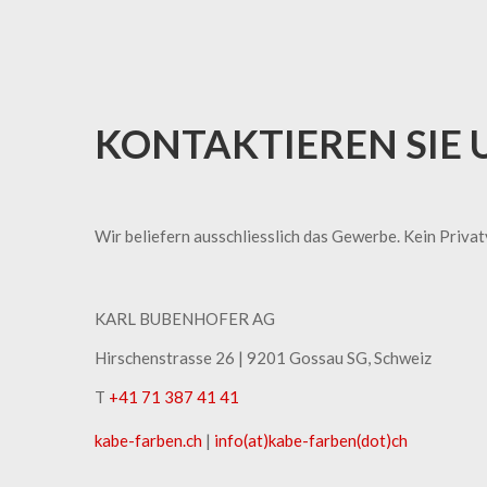
KONTAKTIEREN SIE 
Wir beliefern ausschliesslich das Gewerbe. Kein Priva
KARL BUBENHOFER AG
Hirschenstrasse 26 | ​9201 Gossau SG, Schweiz
T
+41 71 387 41 41
kabe-​farben.ch
|
info(at)kabe-​farben(dot)ch