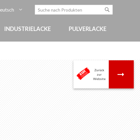
rache
eutsch
Zum
Search
Search
Inhalt
springen
INDUSTRIELACKE
PULVERLACKE
Zurück
.
zur
Website