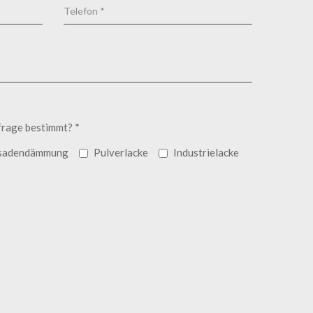
frage bestimmt? *
sadendämmung
Pulverlacke
Industrielacke