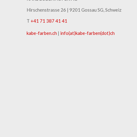
Hirschenstrasse 26 | ​9201 Gossau SG, Schweiz
T
+41 71 387 41 41
kabe-​farben.ch
|
info(at)kabe-​farben(dot)ch