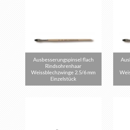
Ausbesserungspinsel flach
Aus
Rindsohrenhaar
Weissblechzwinge 2.5/6 mm
Wei
Einzelstück