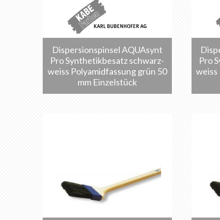
Dispersionspinsel AQUAsynt
Disp
Pro Synthetikbesatz schwarz-
Pro S
weiss Polyamidfassung grün 50
weiss
mm Einzelstück