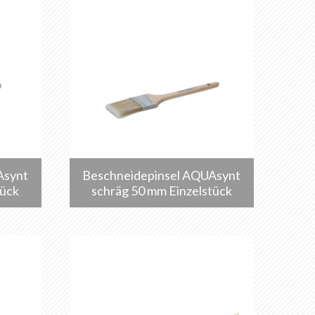
Asynt
Beschneidepinsel AQUAsynt
tück
schräg 50 mm Einzelstück