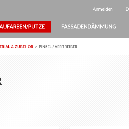
Sp
Anmelden
D
AUFARBEN/PUTZE
FASSADENDÄMMUNG
RIAL & ZUBEHÖR
PINSEL / VERTREIBER
R