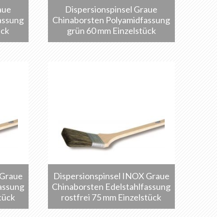
aue
Dispersionspinsel Graue
assung
Chinaborsten Polyamidfassung
ück
grün 60 mm Einzelstück
 Graue
Dispersionspinsel INOX Graue
assung
Chinaborsten Edelstahlfassung
tück
rostfrei 75 mm Einzelstück