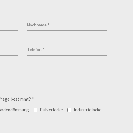
frage bestimmt? *
sadendämmung
Pulverlacke
Industrielacke