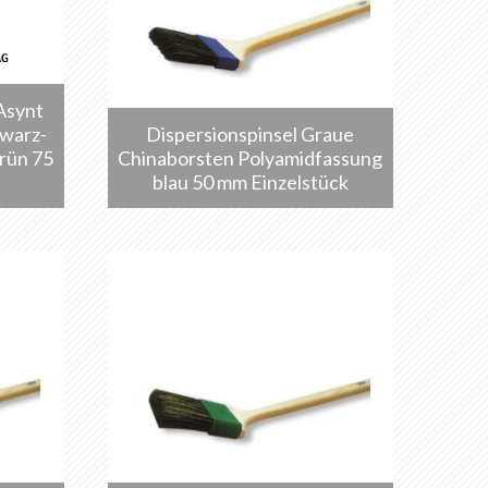
Asynt
hwarz-
Dispersionspinsel Graue
rün 75
Chinaborsten Polyamidfassung
blau 50 mm Einzelstück