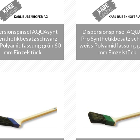
ersionspinsel AQUAsynt
Dispersionspinsel AQU
ynthetikbesatz schwarz-
Pro Synthetikbesatz sc
 Polyamidfassung grün 60
weiss Polyamidfassung g
mm Einzelstück
mm Einzelstück