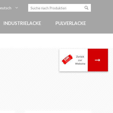
rache
eutsch
Zum
Search
Search
Inhalt
springen
INDUSTRIELACKE
PULVERLACKE
Zurück
.
zur
Website