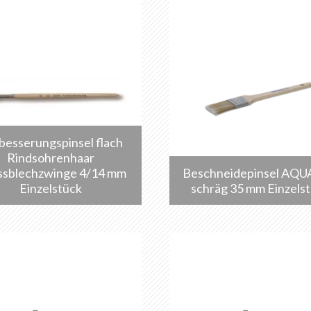
besserungspinsel flach
Rindsohrenhaar
ssblechzwinge 4/14 mm
Beschneidepinsel AQU
Einzelstück
schräg 35 mm Einzels