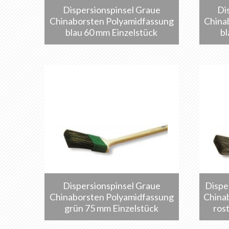
Dispersionspinsel Graue
Di
Chinaborsten Polyamidfassung
China
blau 60 mm Einzelstück
bl
Dispersionspinsel Graue
Dispe
Chinaborsten Polyamidfassung
China
grün 75 mm Einzelstück
ros