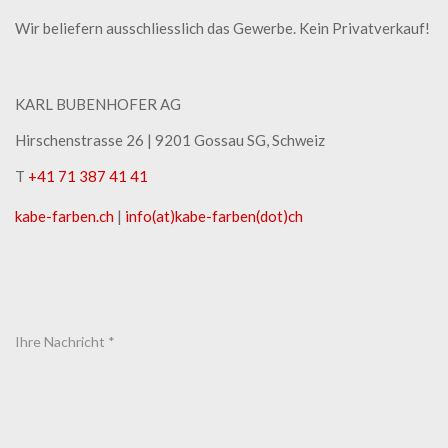
Wir beliefern ausschliesslich das Gewerbe. Kein Privatverkauf!
KARL BUBENHOFER AG
Hirschenstrasse 26 | ​9201 Gossau SG, Schweiz
T
+41 71 387 41 41
kabe-​farben.ch
|
info(at)kabe-​farben(dot)ch