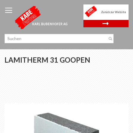
Zum
Inhalt
Zurück zur Website
springen
.
LAMITHERM 31 GOOPEN