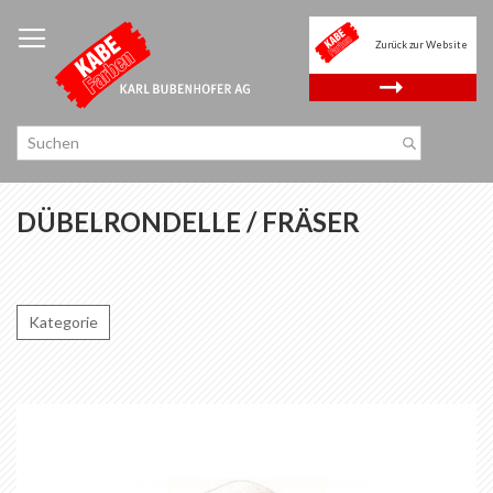
Zum
Inhalt
Zurück zur Website
springen
.
DÜBELRONDELLE / FRÄSER
Kategorie